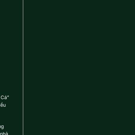
 Cá”
đều
ng
 nhả