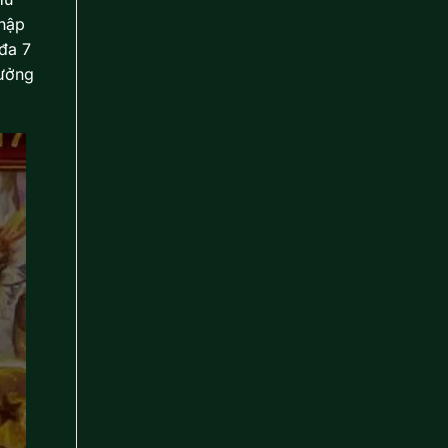
thập
 đa 7
hưởng