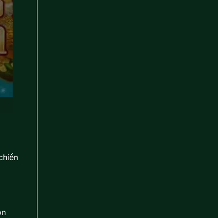
chiến
ọn