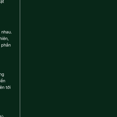
ật
 nhau.
hiên,
à phần
ững
iển
ên tới
Hũ