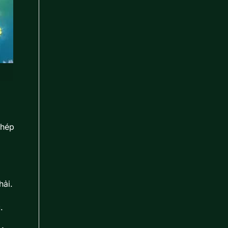
phép
hải.
.