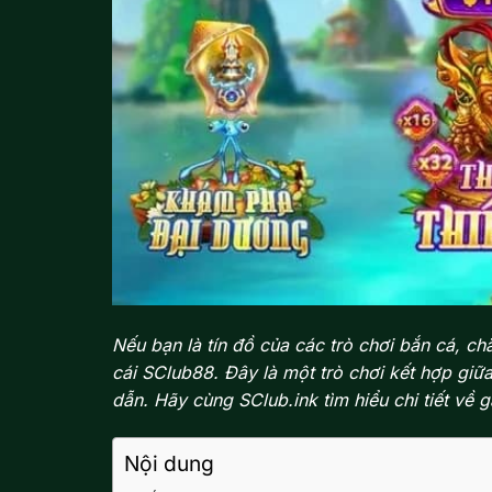
Nếu bạn là tín đồ của các trò chơi bắn cá, c
cái SClub88. Đây là một trò chơi kết hợp giữ
dẫn. Hãy cùng SClub.ink tìm hiểu chi tiết về 
Nội dung