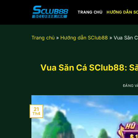
Bỏ
qua
TRANG CHỦ
HƯỚNG DẪN S
nội
dung
Trang chủ
»
Hướng dẫn SClub88
»
Vua Săn C
Vua Săn Cá SClub88: Să
ĐĂNG 
21
Th4