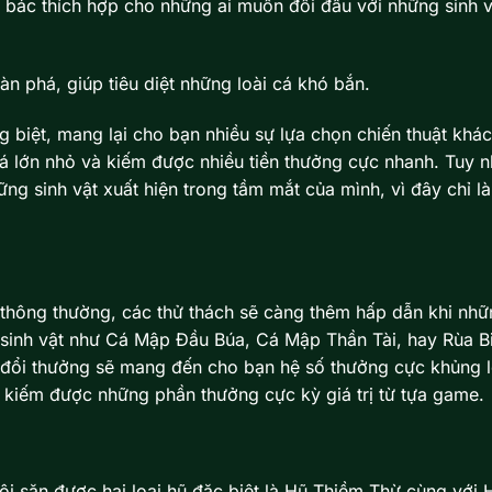
 bác thích hợp cho những ai muốn đối đầu với những sinh v
n phá, giúp tiêu diệt những loài cá khó bắn.
 biệt, mang lại cho bạn nhiều sự lựa chọn chiến thuật khác
cá lớn nhỏ và kiếm được nhiều tiền thưởng cực nhanh. Tuy n
ững sinh vật xuất hiện trong tầm mắt của mình, vì đây chỉ l
á thông thường, các thử thách sẽ càng thêm hấp dẫn khi nh
 sinh vật như Cá Mập Đầu Búa, Cá Mập Thần Tài, hay Rùa B
đổi thưởng sẽ mang đến cho bạn hệ số thưởng cực khủng l
n kiếm được những phần thưởng cực kỳ giá trị từ tựa game.
hội săn được hai loại hũ đặc biệt là Hũ Thiềm Thừ cùng với 