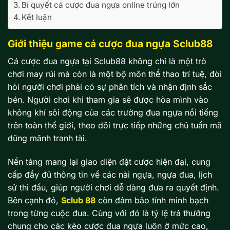
Bí quyết cá cược đua ngựa online trúng lớn
Kết luận
Giới thiệu game cá cược đua ngựa Sclub88
Cá cược đua ngựa tại Sclub88 không chỉ là một trò
chơi may rủi mà còn là một bộ môn thể thao trí tuệ, đòi
hỏi người chơi phải có sự phân tích và nhận định sắc
bén. Người chơi khi tham gia sẽ được hòa mình vào
không khí sôi động của các trường đua ngựa nổi tiếng
trên toàn thế giới, theo dõi trực tiếp những chú tuấn mã
dũng mãnh tranh tài.
Nền tảng mang lại giao diện đặt cược hiện đại, cung
cấp đầy đủ thông tin về các nài ngựa, ngựa đua, lịch
sử thi đấu, giúp người chơi dễ dàng đưa ra quyết định.
Bên cạnh đó,
Sclub 88
còn đảm bảo tính minh bạch
trong từng cuộc đua. Cùng với đó là tỷ lệ trả thưởng
chung cho các kèo cược đua ngựa luôn ở mức cao,