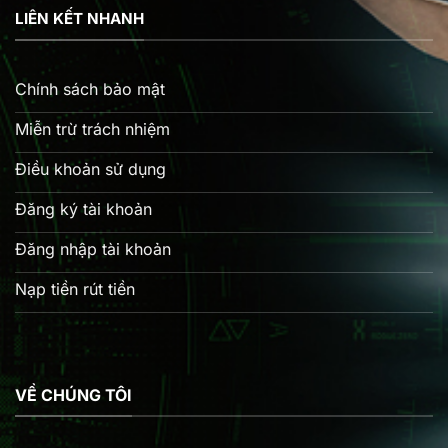
LIÊN KẾT NHANH
Chính sách bảo mật
Miễn trừ trách nhiệm
Điều khoản sử dụng
Đăng ký tài khoản
Đăng nhập tài khoản
Nạp tiền rút tiền
VỀ CHÚNG TÔI