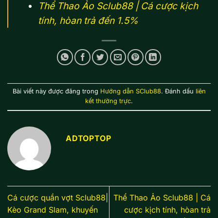
Thể Thao Ảo Sclub88 | Cá cược kịch
tính, hòan trả đến 1.5%
Bài viết này được đăng trong
Hướng dẫn SClub88
. Đánh dấu
liên
kết thường trực
.
ADTOPTOP
Cá cược quần vợt Sclub88|
Thể Thao Ảo Sclub88 | Cá
Kèo Grand Slam, khuyến
cược kịch tính, hòan trả