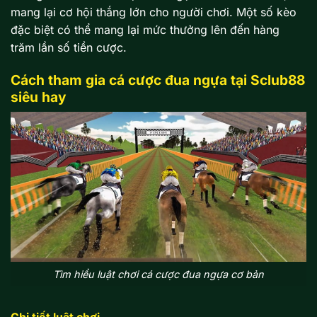
mang lại cơ hội thắng lớn cho người chơi. Một số kèo
đặc biệt có thể mang lại mức thưởng lên đến hàng
trăm lần số tiền cược.
Cách tham gia cá cược đua ngựa tại Sclub88
siêu hay
Tìm hiểu luật chơi cá cược đua ngựa cơ bản