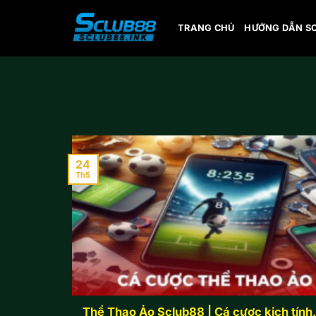
Bỏ
qua
TRANG CHỦ
HƯỚNG DẪN S
nội
dung
24
Th5
Thể Thao Ảo Sclub88 | Cá cược kịch tính