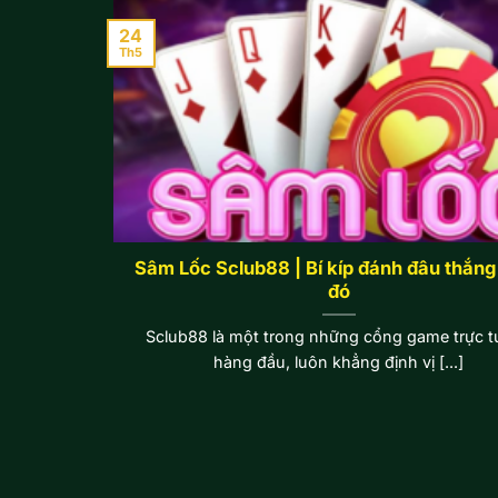
24
Th5
Sâm Lốc Sclub88 | Bí kíp đánh đâu thắng 
đó
Sclub88 là một trong những cổng game trực 
hàng đầu, luôn khẳng định vị [...]