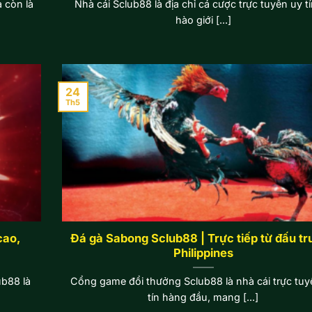
 còn là
Nhà cái Sclub88 là địa chỉ cá cược trực tuyến uy tí
hào giới [...]
24
Th5
cao,
Đá gà Sabong Sclub88 | Trực tiếp từ đấu t
Philippines
b88 là
Cổng game đổi thưởng Sclub88 là nhà cái trực tuy
tín hàng đầu, mang [...]