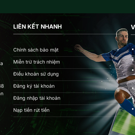
LIÊN KẾT NHANH
V
Chính sách bảo mật
Miễn trừ trách nhiệm
đa
Điều khoản sử dụng
Đăng ký tài khoản
88
an
Đăng nhập tài khoản
Nạp tiền rút tiền