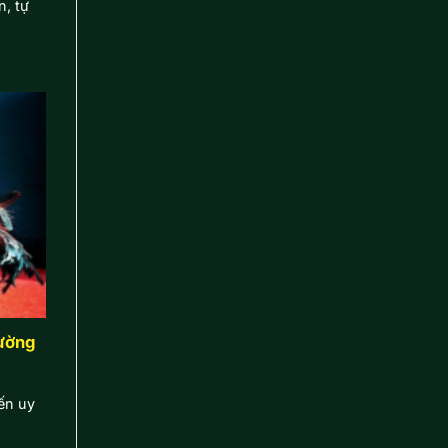
n, tự
rường
ến uy