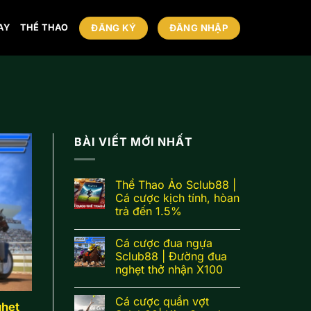
ĐĂNG KÝ
ĐĂNG NHẬP
AY
THỂ THAO
BÀI VIẾT MỚI NHẤT
Thể Thao Ảo Sclub88 |
Cá cược kịch tính, hòan
trả đến 1.5%
Cá cược đua ngựa
Sclub88 | Đường đua
nghẹt thở nhận X100
Cá cược quần vợt
ghẹt