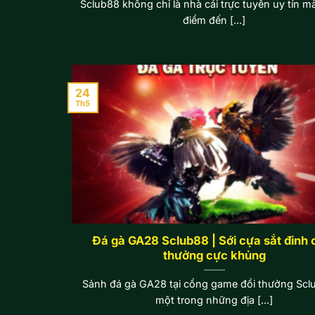
Sclub88 không chỉ là nhà cái trực tuyến uy tín mà
điểm đến [...]
24
Th5
Đá gà GA28 Sclub88 | Sới cựa sắt đỉnh 
thưởng cực khủng
Sảnh đá gà GA28 tại cổng game đổi thưởng Sclu
một trong những địa [...]