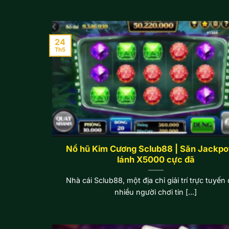
24
Th5
Nổ hũ Kim Cương Sclub88 | Săn Jackpot
lánh X5000 cực đã
Nhà cái Sclub88, một địa chỉ giải trí trực tuyến
nhiều người chơi tin [...]