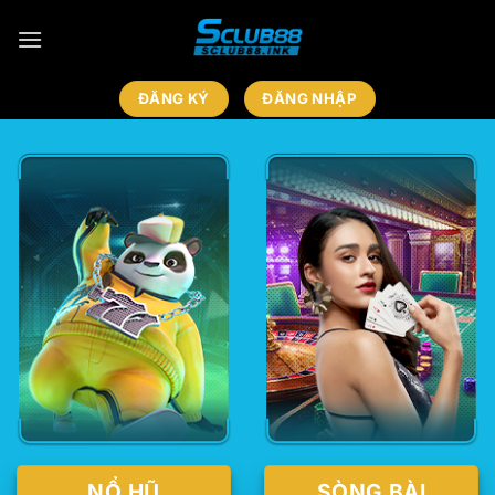
Bỏ
qua
nội
dung
ĐĂNG KÝ
ĐĂNG NHẬP
NỔ HŨ
SÒNG BÀI