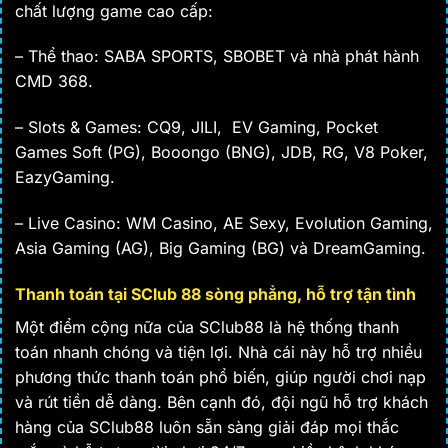
chất lượng game cao cấp:
– Thể thao: SABA SPORTS, SBOBET và nhà phát hành
CMD 368.
– Slots & Games: CQ9, JILI, EV Gaming, Pocket
Games Soft (PG), Booongo (BNG), JDB, RG, V8 Poker,
EazyGaming.
– Live Casino: WM Casino, AE Sexy, Evolution Gaming,
Asia Gaming (AG), Big Gaming (BG) và DreamGaming.
Thanh toán tại SClub 88 sòng phẳng, hỗ trợ tận tình
Một điểm cộng nữa của SClub88 là hệ thống thanh
toán nhanh chóng và tiện lợi. Nhà cái này hỗ trợ nhiều
phương thức thanh toán phổ biến, giúp người chơi nạp
và rút tiền dễ dàng. Bên cạnh đó, đội ngũ hỗ trợ khách
hàng của SClub88 luôn sẵn sàng giải đáp mọi thắc