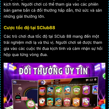
kịch tính. Người chơi có thể tham gia vào các phiên
bản game bắn cá đổi thưởng hấp dẫn, thử sức và săn
những giải thưởng lớn.
Cược tốc độ tại SClub88
Các trò chơi đua tốc độ tại SClub 88 mang đến một
trải nghiệm mới lạ và thú vị. Người chơi sẽ được tham
gia vào các cuộc thi đua kịch tính và cảm nhận sự hồi
hộp qua từng vòng đua.