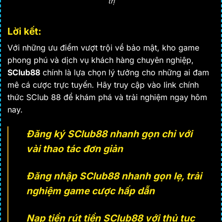
trị
Lời kết:
Với những ưu điểm vượt trội về bảo mật, kho game
phong phú và dịch vụ khách hàng chuyên nghiệp,
SClub88
chính là lựa chọn lý tưởng cho những ai đam
mê cá cược trực tuyến. Hãy truy cập vào link chính
thức SClub 88 để khám phá và trải nghiệm ngay hôm
nay.
Đăng ký SClub88 nhanh gọn chỉ với
vài thao tác đơn giản
Đăng nhập SClub88 nhanh gọn lẹ, trải
nghiệm game cược hấp dẫn
Nạp tiền rút tiền SClub88 với thủ tục