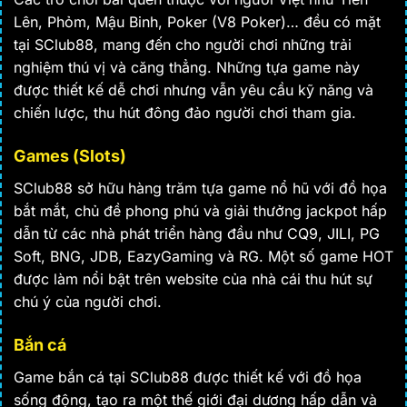
Lên, Phỏm, Mậu Binh, Poker (V8 Poker)… đều có mặt
tại SClub88, mang đến cho người chơi những trải
nghiệm thú vị và căng thẳng. Những tựa game này
được thiết kế dễ chơi nhưng vẫn yêu cầu kỹ năng và
chiến lược, thu hút đông đảo người chơi tham gia.
Games (Slots)
SClub88 sở hữu hàng trăm tựa game nổ hũ với đồ họa
bắt mắt, chủ đề phong phú và giải thưởng jackpot hấp
dẫn từ các nhà phát triển hàng đầu như CQ9, JILI, PG
Soft, BNG, JDB, EazyGaming và RG. Một số game HOT
được làm nổi bật trên website của nhà cái thu hút sự
chú ý của người chơi.
Bắn cá
Game bắn cá tại SClub88 được thiết kế với đồ họa
sống động, tạo ra một thế giới đại dương hấp dẫn và