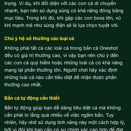
trọng. Ví dụ, khi đối diện với các con cá di chuyển
nhanh, bạn nên sử dụng súng có khả năng đóng băng
mục tiêu. Trong khi đó, khi gặp các con boss lớn, vũ
khí mạnh mẽ như súng điện sẽ là lựa chọn tuyệt vời.
Chú ý hệ số thưởng các loại cá
Không phải tất cả các loài cá trong bắn cá Oneshot
đều có giá trị thưởng cao, vì vậy bạn nên chú ý đến
các con cá quý hiếm hoặc những loài cá có khả năng
mang lại phần thưởng lớn. Người chơi hãy xác định
những loài cá nào cần tiêu diệt để nhận được phần
thưởng cao nhất.
Bắn cá tự động cần thiết
Bắn tự động giúp bạn dễ dàng tiêu diệt cá mà không
cần phải lo lắng quá nhiều về việc ngắm bắn. Tuy
nhiên, hãy nhớ sử dụng tính năng này một cách hợp lý,
bởi vì đôi khi bạn cần có sự chính xác cao hơn để đạt