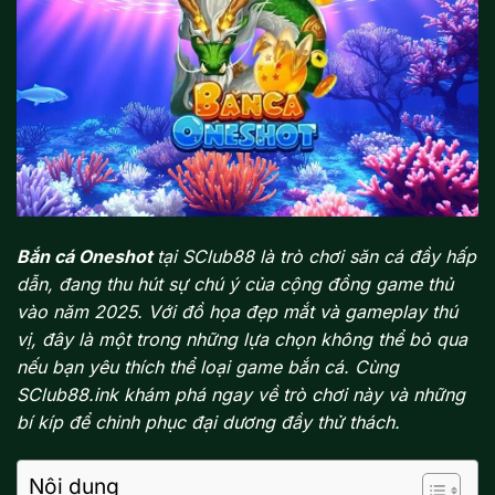
Bắn cá Oneshot
tại SClub88 là trò chơi săn cá đầy hấp
dẫn, đang thu hút sự chú ý của cộng đồng game thủ
vào năm 2025. Với đồ họa đẹp mắt và gameplay thú
vị, đây là một trong những lựa chọn không thể bỏ qua
nếu bạn yêu thích thể loại game bắn cá. Cùng
SClub88.ink khám phá ngay về trò chơi này và những
bí kíp để chinh phục đại dương đầy thử thách.
Nội dung