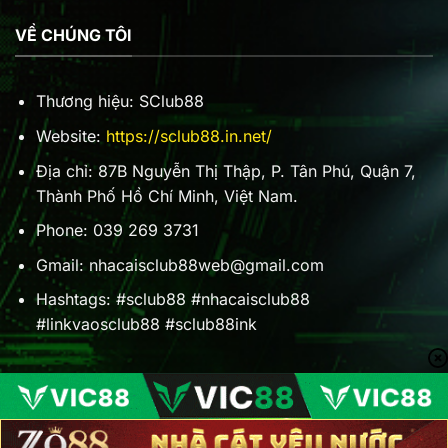
VỀ CHÚNG TÔI
Thương hiệu: SClub88
Website:
https://sclub88.in.net/
Địa chỉ: 87B Nguyễn Thị Thập, P. Tân Phú, Quận 7,
Thành Phố Hồ Chí Minh, Việt Nam.
Phone: 039 269 3731
Gmail:
nhacaisclub88web@gmail.com
Hashtags: #sclub88 #nhacaisclub88
#linkvaosclub88 #sclub88ink
Copyright 2026 ©
SCLUB88