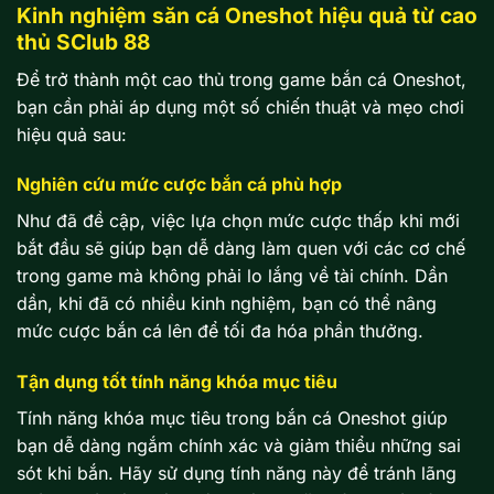
Kinh nghiệm săn cá Oneshot hiệu quả từ cao
thủ SClub 88
Để trở thành một cao thủ trong game bắn cá Oneshot,
bạn cần phải áp dụng một số chiến thuật và mẹo chơi
hiệu quả sau:
Nghiên cứu mức cược bắn cá phù hợp
Như đã đề cập, việc lựa chọn mức cược thấp khi mới
bắt đầu sẽ giúp bạn dễ dàng làm quen với các cơ chế
trong game mà không phải lo lắng về tài chính. Dần
dần, khi đã có nhiều kinh nghiệm, bạn có thể nâng
mức cược bắn cá lên để tối đa hóa phần thưởng.
Tận dụng tốt tính năng khóa mục tiêu
Tính năng khóa mục tiêu trong bắn cá Oneshot giúp
bạn dễ dàng ngắm chính xác và giảm thiểu những sai
sót khi bắn. Hãy sử dụng tính năng này để tránh lãng