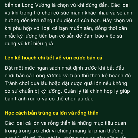
bắn cá Long Vương là chọn vũ khí đúng đắn. Các loại
vũ khí trong trò chơi có sức mạnh khác nhau và sẽ ảnh
hưởng đến khả năng tiêu diệt cá của bạn. Hãy chọn vũ
khí phù hợp với loại cá bạn muốn săn, đồng thời cân
nhắc kỹ lượng tiền bạn có sẵn để đảm bảo việc sử
dụng vũ khí hiệu quả.
Lên kế hoạch chi tiết về vốn cược bắn cá
Đặt một mức ngân sách nhất định trước khi bắt đầu
chơi bắn cá Long Vương và tuân thủ theo kế hoạch đó.
Tránh chơi quá lâu hoặc đặt cược quá lớn nếu không
có sự chuẩn bị kỹ lưỡng. Quản lý tài chính hợp lý giúp
bạn tránh rủi ro và có thể chơi lâu dài.
Học cách bắn trúng cá lớn và rồng thần
Các loại cá lớn và rồng thần là những mục tiêu quan
trọng trong trò chơi vì chúng mang lại phần thưởng