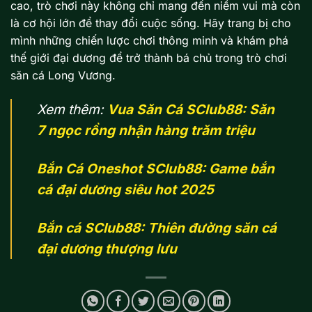
cao, trò chơi này không chỉ mang đến niềm vui mà còn
là cơ hội lớn để thay đổi cuộc sống. Hãy trang bị cho
mình những chiến lược chơi thông minh và khám phá
thế giới đại dương để trở thành bá chủ trong trò chơi
săn cá Long Vương.
Xem thêm:
Vua Săn Cá SClub88: Săn
7 ngọc rồng nhận hàng trăm triệu
Bắn Cá Oneshot SClub88: Game bắn
cá đại dương siêu hot 2025
Bắn cá SClub88: Thiên đường săn cá
đại dương thượng lưu