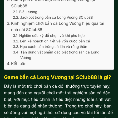
SClub88
Biểu tượng
Jackpot trong bắn cá Long Vương SClub88
Kinh nghiệm chơi bắn cá Long Vương hiệu quả tại
nhà cái SClub88
Nghiên cứu kỹ để chọn vũ khí phù hợp
Lên kế hoạch chi tiết về vốn cược bắn cá
Học cách bắn trúng cá lớn và rồng thần
Tận dụng vật phẩm đặc biệt trong săn cá Long
Vương
Kết luận
Game bắn cá Long Vương tại SClub88 là gì?
Đây là một trò chơi bắn cá đổi thưởng trực tuyến hay,
mang đến cho người chơi một trải nghiệm săn cá đặc
biệt, với mục tiêu chính là tiêu diệt những loài sinh vật
biển đa dạng để nhận thưởng. Trong trò chơi này, bạn
sẽ đóng vai một ngư thủ, sử dụng các vũ khí tối tân để