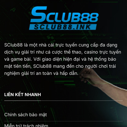
SClub88 là một nhà cái trực tuyến cung cấp đa dạng
dịch vụ giải trí như cá cược thể thao, casino trực tuyến
và game bài. Với giao diện hiện đại và hệ thống bảo
mật tiên tiến, SClub88 mang đến cho người chơi trải
nghiệm giải trí an toàn và hấp dẫn.
LIÊN KẾT NHANH
Chính sách bảo mật
Miễn trừ trách nhiệm