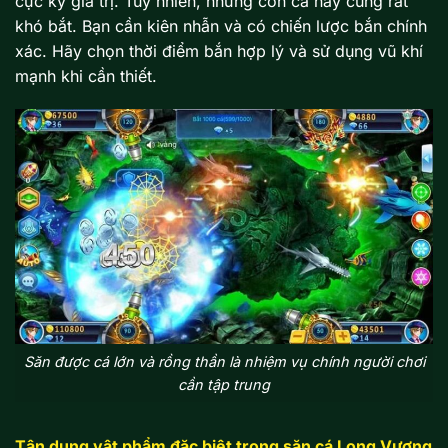
cực kỳ giá trị. Tuy nhiên, những con cá này cũng rất
khó bắt. Bạn cần kiên nhẫn và có chiến lược bắn chính
xác. Hãy chọn thời điểm bắn hợp lý và sử dụng vũ khí
mạnh khi cần thiết.
Săn được cá lớn và rồng thần là nhiệm vụ chính người chơi
cần tập trung
Tận dụng vật phẩm đặc biệt trong săn cá Long Vương