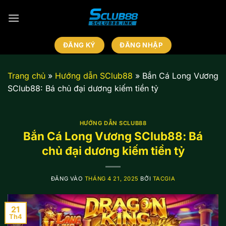
Bỏ
qua
nội
dung
ĐĂNG KÝ
ĐĂNG NHẬP
Trang chủ
»
Hướng dẫn SClub88
»
Bắn Cá Long Vương
SClub88: Bá chủ đại dương kiếm tiền tỷ
HƯỚNG DẪN SCLUB88
Bắn Cá Long Vương SClub88: Bá
chủ đại dương kiếm tiền tỷ
ĐĂNG VÀO
THÁNG 4 21, 2025
BỞI
TACGIA
21
Th4