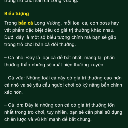
trong trò chơi săn cá Long Vương.
Biểu tượng
Trong
bắn cá
Long Vương, mỗi loài cá, con boss hay
vật phẩm đặc biệt đều có giá trị thưởng khác nhau.
Dưới đây là một số biểu tượng chính mà bạn sẽ gặp
trong trò chơi bắn cá đổi thưởng:
– Cá nhỏ: Đây là loại cá dễ bắt nhất, mang lại phần
thưởng thấp nhưng sẽ xuất hiện thường xuyên.
– Cá vừa: Những loài cá này có giá trị thưởng cao hơn
cá nhỏ và sẽ yêu cầu người chơi có kỹ năng bắn chính
xác hơn.
– Cá lớn: Đây là những con cá có giá trị thưởng lớn
nhất trong trò chơi, tuy nhiên, bạn sẽ cần phải sử dụng
chiến lược và vũ khí mạnh để bắt chúng.