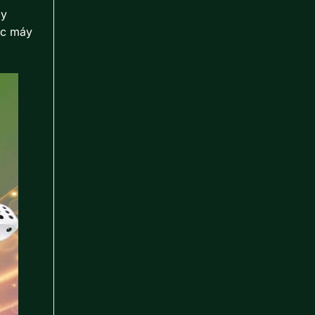
ày
ặc máy