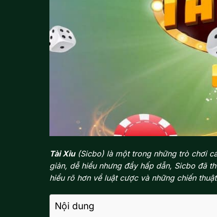
Tài Xỉu
(Sicbo) là một trong những trò chơi cá
giản, dễ hiểu nhưng đầy hấp dẫn, Sicbo đã thu
hiểu rõ hơn về luật cược và những chiến thuật
Nội dung