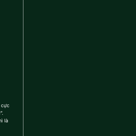
y cực
”.
ì là