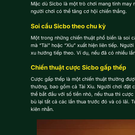
Mặc dù Sicbo là một trò chơi mang tính may r
người chơi có thể tăng cơ hội chiến thắng.
Soi cầu Sicbo theo chu kỳ
Một trong những chiến thuật phổ biến là soi c
mà “Tài” hoặc “Xỉu” xuất hiện liên tiếp. Ngườ
xu hướng tiếp theo. Ví dụ, nếu đã có nhiều lần
Chiến thuật cược Sicbo gấp thếp
Cược gấp thếp là một chiến thuật thường đượ
thưởng, bao gồm cả Tài Xỉu. Người chơi đặt c
thể bắt đầu với số tiền nhỏ, nếu thua thì cược
bù lại tất cả các lần thua trước đó và có lãi.
kiên nhẫn.