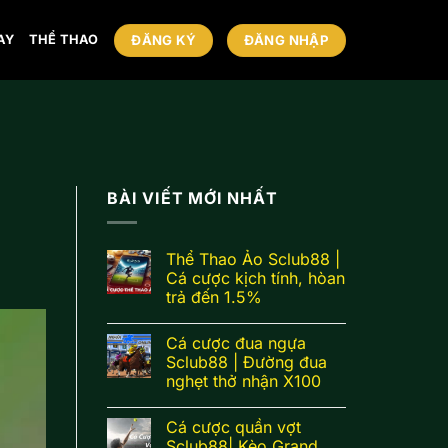
ĐĂNG KÝ
ĐĂNG NHẬP
AY
THỂ THAO
BÀI VIẾT MỚI NHẤT
Thể Thao Ảo Sclub88 |
Cá cược kịch tính, hòan
trả đến 1.5%
Cá cược đua ngựa
Sclub88 | Đường đua
nghẹt thở nhận X100
Cá cược quần vợt
Sclub88| Kèo Grand