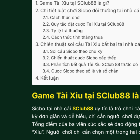
Game Tài Xỉu tại SClub88 là gì?
Chi tiết luật chơi Sicbo đổi thưởng tại nhà c
Cách thức chơi
Quy tắc đặt cược Tài Xỉu tại SClub88
Tỷ lệ trả thưởng
Cách thức tính thắng thua
Chiến thuật soi cầu Tài Xỉu bất bại tại nhà c
Soi cầu Sicbo theo chu kỳ
Chiến thuật cược Sicbo gấp thếp
Phân tích kết quả Tài Xỉu SClub 88 trước đó
Cược Sicbo theo số lẻ và số chẵn
Kết luận
Game Tài Xỉu tại SClub88 là
Sicbo tại nhà cái
SClub88
uy tín là trò chơi 
kỳ đơn giản và dễ hiểu, chỉ cần người chơi dự
Tổng điểm của ba viên xúc xắc sẽ dao động từ 
“Xỉu”. Người chơi chỉ cần chọn một trong hai